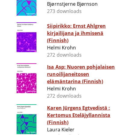
Bjørnstjerne Bjørnson
273 downloads
Siipirikko: Ernst Ahlgren
kirjailijana ja ihmisenä
(Finnish)
Helmi Krohn
272 downloads
Isa Asp: Nuoren pohjalaisen
runoilijaneitosen
elämäntarina (Finnish)
Helmi Krohn
272 downloads
Karen Jürgens Egtvedistä :
Kertomus Eteläjyllannista
(Finnish)
Laura Kieler