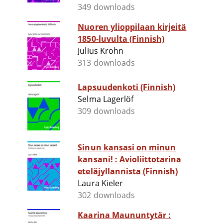
349 downloads
Nuoren ylioppilaan kirjeitä
1850-luvulta (Finnish)
Julius Krohn
313 downloads
Lapsuudenkoti (Finnish)
Selma Lagerlöf
309 downloads
Sinun kansasi on minun
kansani! : Avioliittotarina
eteläjyllannista (Finnish)
Laura Kieler
302 downloads
Kaarina Maununtytär :