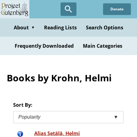
Skip
Donate
to
main
content
About
Reading Lists
Search Options
▼
Frequently Downloaded
Main Categories
Books by Krohn, Helmi
Sort By:
Popularity
▼
Alias Setälä, Helmi