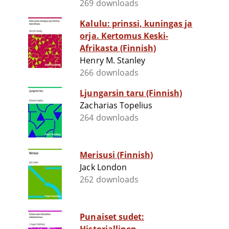
269 downloads
Kalulu: prinssi, kuningas ja
orja. Kertomus Keski-
Afrikasta (Finnish)
Henry M. Stanley
266 downloads
Ljungarsin taru (Finnish)
Zacharias Topelius
264 downloads
Merisusi (Finnish)
Jack London
262 downloads
Punaiset sudet: