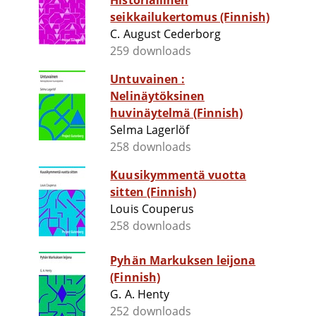
Historiallinen
seikkailukertomus (Finnish)
C. August Cederborg
259 downloads
Untuvainen :
Nelinäytöksinen
huvinäytelmä (Finnish)
Selma Lagerlöf
258 downloads
Kuusikymmentä vuotta
sitten (Finnish)
Louis Couperus
258 downloads
Pyhän Markuksen leijona
(Finnish)
G. A. Henty
252 downloads