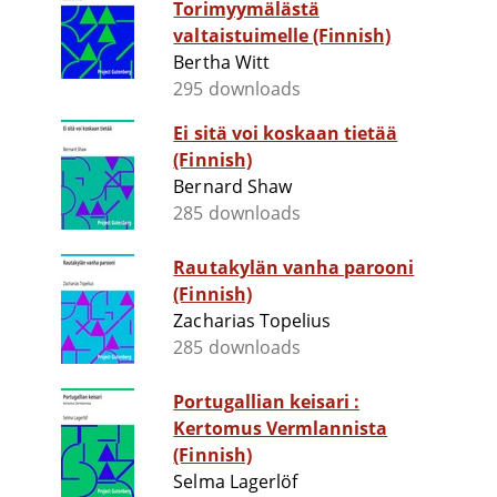
Torimyymälästä
valtaistuimelle (Finnish)
Bertha Witt
295 downloads
Ei sitä voi koskaan tietää
(Finnish)
Bernard Shaw
285 downloads
Rautakylän vanha parooni
(Finnish)
Zacharias Topelius
285 downloads
Portugallian keisari :
Kertomus Vermlannista
(Finnish)
Selma Lagerlöf