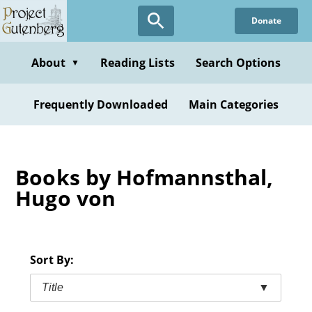
Skip
Donate
to
main
content
About
Reading Lists
Search Options
▼
Frequently Downloaded
Main Categories
Books by Hofmannsthal,
Hugo von
Sort By:
Title
▼