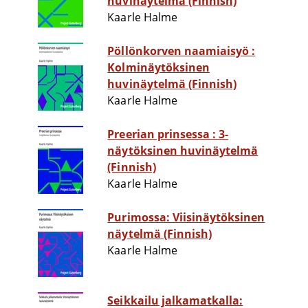
huvinäytelmä (Finnish)
Kaarle Halme
Pöllönkorven naamiaisyö :
Kolminäytöksinen
huvinäytelmä (Finnish)
Kaarle Halme
Preerian prinsessa : 3-
näytöksinen huvinäytelmä
(Finnish)
Kaarle Halme
Purimossa: Viisinäytöksinen
näytelmä (Finnish)
Kaarle Halme
Seikkailu jalkamatkalla: