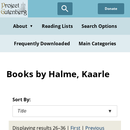
Skip
Donate
to
main
content
About
Reading Lists
Search Options
▼
Frequently Downloaded
Main Categories
Books by Halme, Kaarle
Sort By:
Title
▼
Displaying results 26–36
|
First
|
Previous