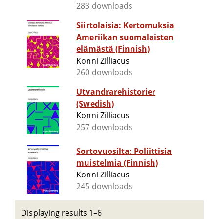
283 downloads
Siirtolaisia: Kertomuksia
Ameriikan suomalaisten
elämästä (Finnish)
Konni Zilliacus
260 downloads
Utvandrarehistorier
(Swedish)
Konni Zilliacus
257 downloads
Sortovuosilta: Poliittisia
muistelmia (Finnish)
Konni Zilliacus
245 downloads
Displaying results 1–6