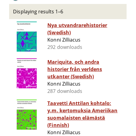
Displaying results 1–6
Nya utvandrarehistorier
(Swedish)
Konni Zilliacus
292 downloads
Mariquita, och andra
historier från verldens
utkanter (Swedish)
Konni Zilliacus
287 downloads
Taavetti Anttilan kohtalo:
y.m. kertomuksia Ameriikan
suomalaisten elämästä
(Finnish)
Konni Zilliacus