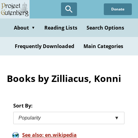
Skip
Donate
to
main
content
About
Reading Lists
Search Options
▼
Frequently Downloaded
Main Categories
Books by Zilliacus, Konni
Sort By:
Popularity
▼
See also: en.wikipedia