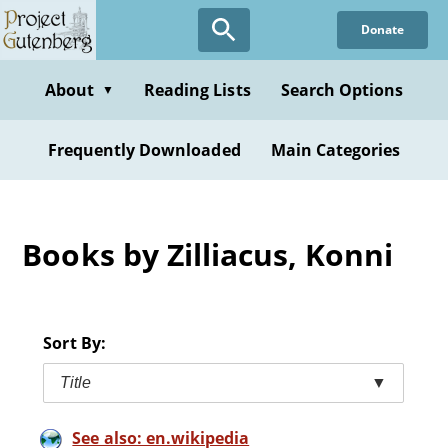
Skip
Donate
to
main
content
About
Reading Lists
Search Options
▼
Frequently Downloaded
Main Categories
Books by Zilliacus, Konni
Sort By:
Title
▼
See also: en.wikipedia