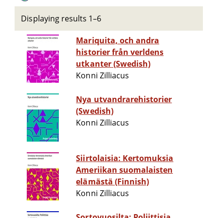
Displaying results 1–6
Mariquita, och andra
historier från verldens
utkanter (Swedish)
Konni Zilliacus
Nya utvandrarehistorier
(Swedish)
Konni Zilliacus
Siirtolaisia: Kertomuksia
Ameriikan suomalaisten
elämästä (Finnish)
Konni Zilliacus
Sortovuosilta: Poliittisia