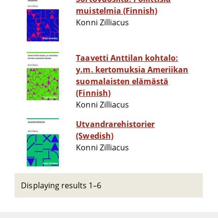
muistelmia (Finnish)
Konni Zilliacus
Taavetti Anttilan kohtalo:
y.m. kertomuksia Ameriikan
suomalaisten elämästä
(Finnish)
Konni Zilliacus
Utvandrarehistorier
(Swedish)
Konni Zilliacus
Displaying results 1–6