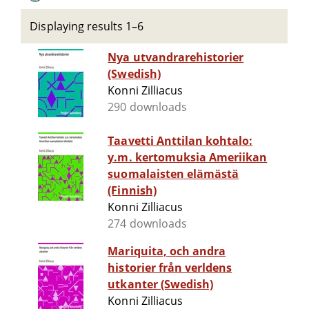
Displaying results 1–6
Nya utvandrarehistorier
(Swedish)
Konni Zilliacus
290 downloads
Taavetti Anttilan kohtalo:
y.m. kertomuksia Ameriikan
suomalaisten elämästä
(Finnish)
Konni Zilliacus
274 downloads
Mariquita, och andra
historier från verldens
utkanter (Swedish)
Konni Zilliacus