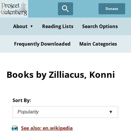
Skip
Donate
to
main
content
About
Reading Lists
Search Options
▼
Frequently Downloaded
Main Categories
Books by Zilliacus, Konni
Sort By:
Popularity
▼
See also: en.wikipedia