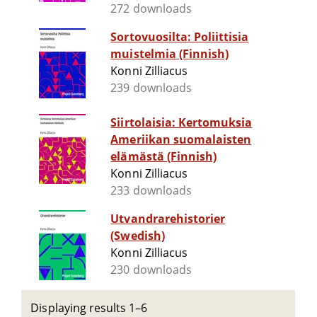
272 downloads
Sortovuosilta: Poliittisia
muistelmia (Finnish)
Konni Zilliacus
239 downloads
Siirtolaisia: Kertomuksia
Ameriikan suomalaisten
elämästä (Finnish)
Konni Zilliacus
233 downloads
Utvandrarehistorier
(Swedish)
Konni Zilliacus
230 downloads
Displaying results 1–6