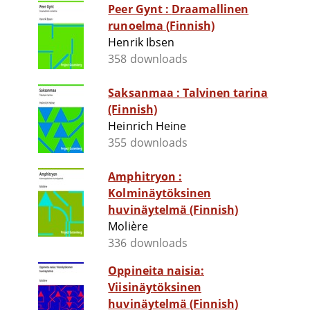
Peer Gynt : Draamallinen
runoelma (Finnish)
Henrik Ibsen
358 downloads
Saksanmaa : Talvinen tarina
(Finnish)
Heinrich Heine
355 downloads
Amphitryon :
Kolminäytöksinen
huvinäytelmä (Finnish)
Molière
336 downloads
Oppineita naisia:
Viisinäytöksinen
huvinäytelmä (Finnish)