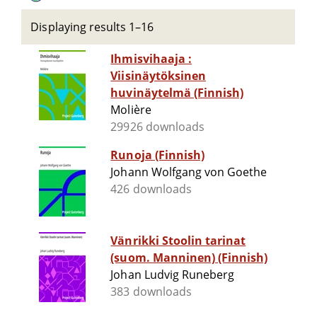
Displaying results 1–16
Ihmisvihaaja :
Viisinäytöksinen
huvinäytelmä (Finnish)
Molière
29926 downloads
Runoja (Finnish)
Johann Wolfgang von Goethe
426 downloads
Vänrikki Stoolin tarinat
(suom. Manninen) (Finnish)
Johan Ludvig Runeberg
383 downloads