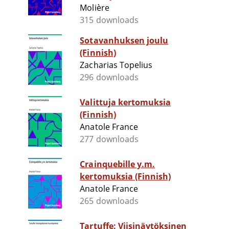
Molière
315 downloads
Sotavanhuksen joulu
(Finnish)
Zacharias Topelius
296 downloads
Valittuja kertomuksia
(Finnish)
Anatole France
277 downloads
Crainquebille y.m.
kertomuksia (Finnish)
Anatole France
265 downloads
Tartuffe: Viisinäytöksinen