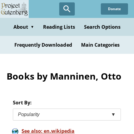
Skip
Donate
to
main
content
About
Reading Lists
Search Options
▼
Frequently Downloaded
Main Categories
Books by Manninen, Otto
Sort By:
Popularity
▼
See also: en.wikipedia