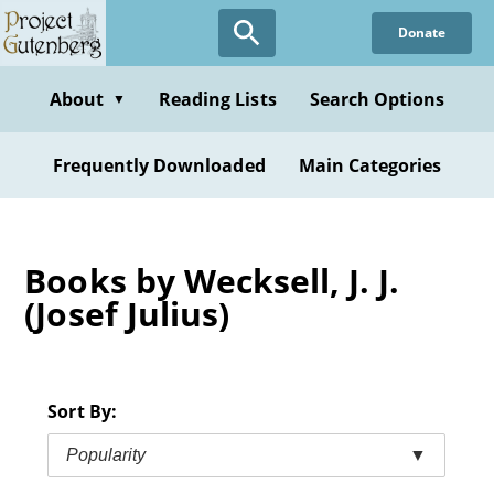
Skip
Donate
to
main
content
About
Reading Lists
Search Options
▼
Frequently Downloaded
Main Categories
Books by Wecksell, J. J.
(Josef Julius)
Sort By:
Popularity
▼