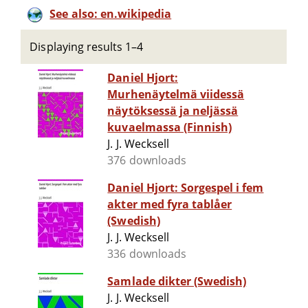
See also: en.wikipedia
Displaying results 1–4
Daniel Hjort:
Murhenäytelmä viidessä
näytöksessä ja neljässä
kuvaelmassa (Finnish)
J. J. Wecksell
376 downloads
Daniel Hjort: Sorgespel i fem
akter med fyra tablåer
(Swedish)
J. J. Wecksell
336 downloads
Samlade dikter (Swedish)
J. J. Wecksell