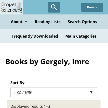
Skip
Donate
to
main
content
About
Reading Lists
Search Options
▼
Frequently Downloaded
Main Categories
Books by Gergely, Imre
Sort By:
Popularity
▼
Displaying results 1–3