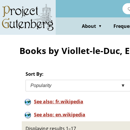
Skip
to
main
content
About
Freque
▼
Books by Viollet-le-Duc
Sort By:
Popularity
▼
See also: fr.wikipedia
See also: en.wikipedia
Displaying results 1–17