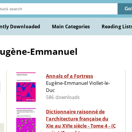
Go
ntly Downloaded
Main Categories
Reading List
, Eugène-Emmanuel
Annals of a Fortress
Eugène-Emmanuel Viollet-le-
Duc
586 downloads
Dictionnaire raisonné de
l'architecture française du
XIe au XVIe siècle - Tome 4 - (C