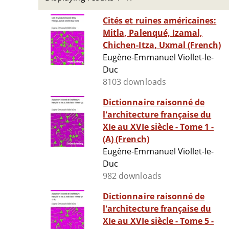
Cités et ruines américaines:
Mitla, Palenqué, Izamal,
Chichen-Itza, Uxmal (French)
Eugène-Emmanuel Viollet-le-
Duc
8103 downloads
Dictionnaire raisonné de
l'architecture française du
XIe au XVIe siècle - Tome 1 -
(A) (French)
Eugène-Emmanuel Viollet-le-
Duc
982 downloads
Dictionnaire raisonné de
l'architecture française du
XIe au XVIe siècle - Tome 5 -