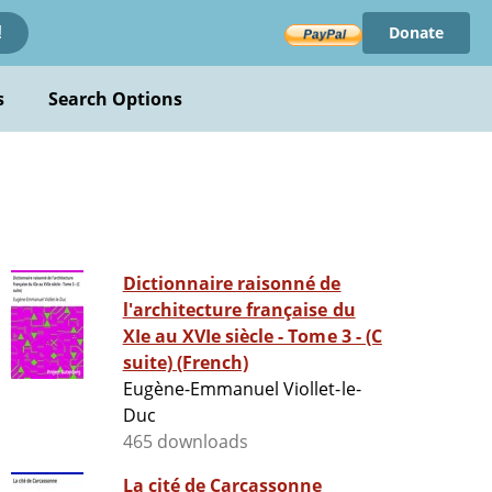
Donate
!
s
Search Options
Dictionnaire raisonné de
l'architecture française du
XIe au XVIe siècle - Tome 3 - (C
suite) (French)
Eugène-Emmanuel Viollet-le-
Duc
465 downloads
La cité de Carcassonne