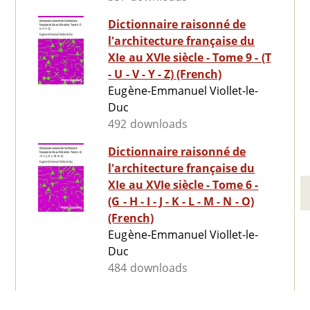
Dictionnaire raisonné de
l'architecture française du
XIe au XVIe siècle - Tome 9 - (T
- U - V - Y - Z) (French)
Eugène-Emmanuel Viollet-le-
Duc
492 downloads
Dictionnaire raisonné de
l'architecture française du
XIe au XVIe siècle - Tome 6 -
(G - H - I - J - K - L - M - N - O)
(French)
Eugène-Emmanuel Viollet-le-
Duc
484 downloads