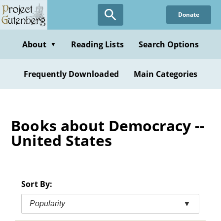
Skip
Donate
to
main
content
About
Reading Lists
Search Options
▼
Frequently Downloaded
Main Categories
Books about Democracy --
United States
Sort By:
Popularity
▼