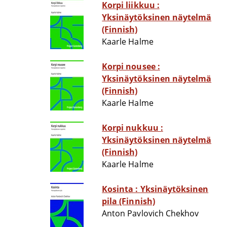
Korpi liikkuu :
Yksinäytöksinen näytelmä
(Finnish)
Kaarle Halme
Korpi nousee :
Yksinäytöksinen näytelmä
(Finnish)
Kaarle Halme
Korpi nukkuu :
Yksinäytöksinen näytelmä
(Finnish)
Kaarle Halme
Kosinta : Yksinäytöksinen
pila (Finnish)
Anton Pavlovich Chekhov