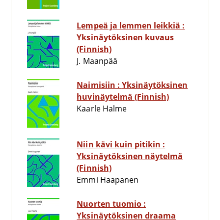
Lempeä ja lemmen leikkiä :
Yksinäytöksinen kuvaus
(Finnish)
J. Maanpää
Naimisiin : Yksinäytöksinen
huvinäytelmä (Finnish)
Kaarle Halme
Niin kävi kuin pitikin :
Yksinäytöksinen näytelmä
(Finnish)
Emmi Haapanen
Nuorten tuomio :
Yksinäytöksinen draama