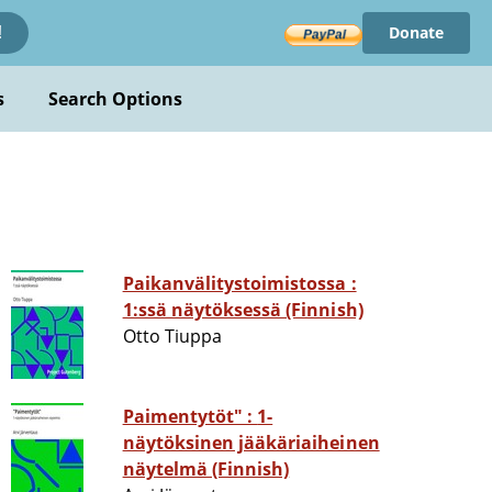
Donate
!
s
Search Options
Paikanvälitystoimistossa :
1:ssä näytöksessä (Finnish)
Otto Tiuppa
Paimentytöt" : 1-
näytöksinen jääkäriaiheinen
näytelmä (Finnish)