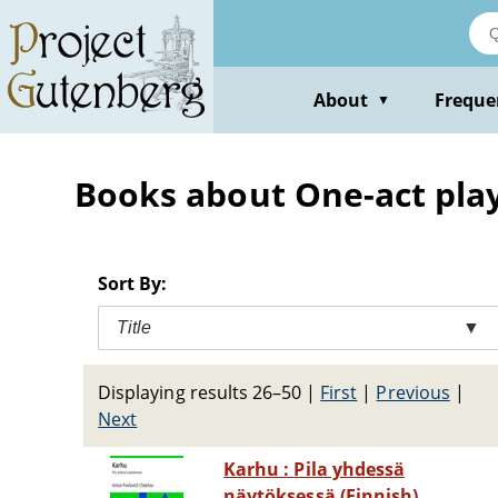
Skip
to
main
content
About
Freque
▼
Books about One-act pla
Sort By:
Title
▼
Displaying results 26–50
|
First
|
Previous
|
Next
Karhu : Pila yhdessä
näytöksessä (Finnish)