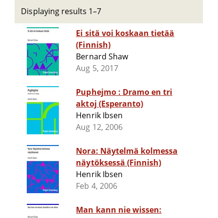
Displaying results 1–7
Ei sitä voi koskaan tietää
(Finnish)
Bernard Shaw
Aug 5, 2017
Puphejmo : Dramo en tri
aktoj (Esperanto)
Henrik Ibsen
Aug 12, 2006
Nora: Näytelmä kolmessa
näytöksessä (Finnish)
Henrik Ibsen
Feb 4, 2006
Man kann nie wissen: