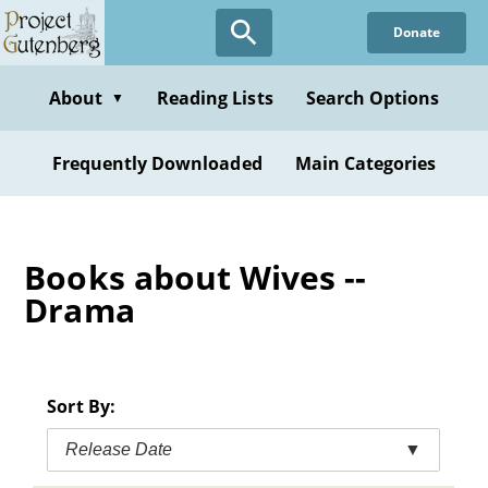
Skip
Donate
to
main
content
About
Reading Lists
Search Options
▼
Frequently Downloaded
Main Categories
Books about Wives --
Drama
Sort By:
Release Date
▼