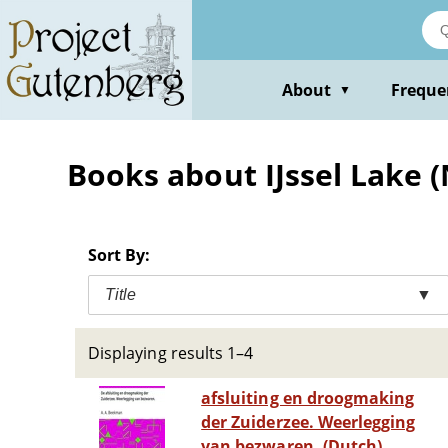
Skip
to
main
content
About
Freque
▼
Books about IJssel Lake 
Sort By:
Title
▼
Displaying results 1–4
afsluiting en droogmaking
der Zuiderzee. Weerlegging
van bezwaren. (Dutch)