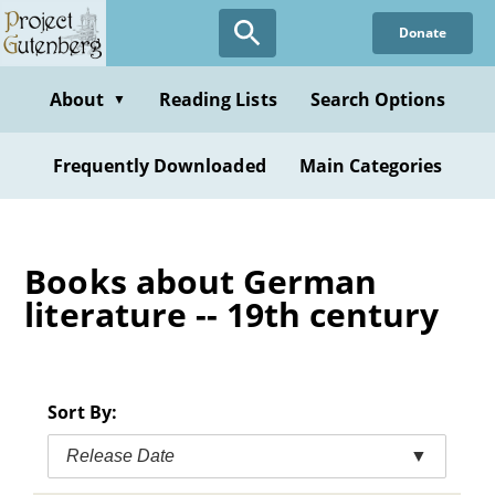
Skip
Donate
to
main
content
About
Reading Lists
Search Options
▼
Frequently Downloaded
Main Categories
Books about German
literature -- 19th century
Sort By:
Release Date
▼