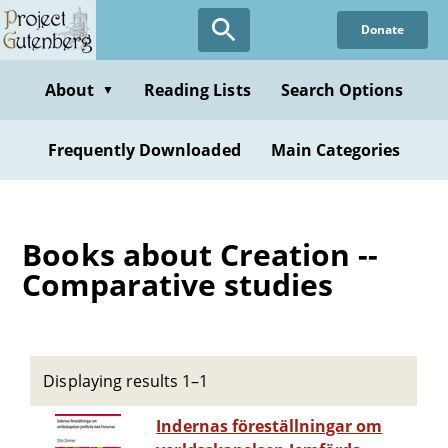
Skip
Donate
to
main
content
About
Reading Lists
Search Options
▼
Frequently Downloaded
Main Categories
Books about Creation --
Comparative studies
Displaying results 1–1
Indernas föreställningar om