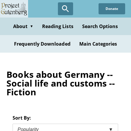
Skip
Donate
to
main
content
About
Reading Lists
Search Options
▼
Frequently Downloaded
Main Categories
Books about Germany --
Social life and customs --
Fiction
Sort By:
Popularity
▼