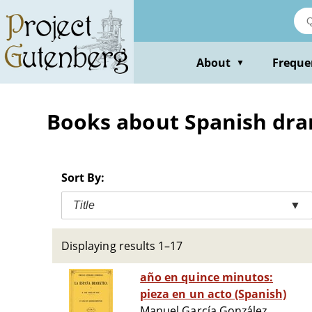
Skip
to
main
content
About
Freque
▼
Books about Spanish dr
Sort By:
Title
▼
Displaying results 1–17
año en quince minutos:
pieza en un acto (Spanish)
Manuel García González