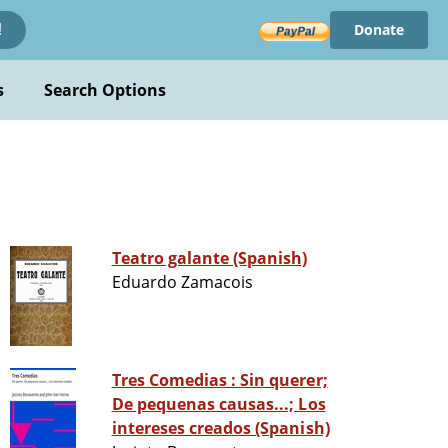
Donate
!
s
Search Options
Teatro galante (Spanish)
Eduardo Zamacois
Tres Comedias : Sin querer;
De pequenas causas...; Los
intereses creados (Spanish)