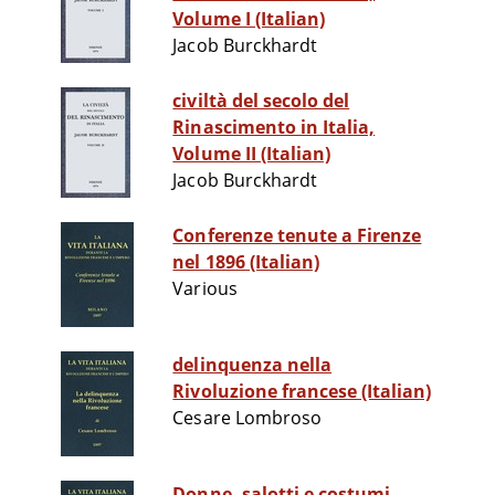
Volume I (Italian)
Jacob Burckhardt
civiltà del secolo del
Rinascimento in Italia,
Volume II (Italian)
Jacob Burckhardt
Conferenze tenute a Firenze
nel 1896 (Italian)
Various
delinquenza nella
Rivoluzione francese (Italian)
Cesare Lombroso
Donne, salotti e costumi