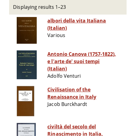
Displaying results 1–23
albori della vita Italiana
(Italian)
Various
Antonio Canova (1757-1822),
e l'arte de' suoi tempi
(Italian)
Adolfo Venturi
Civilisation of the
Renaissance in Italy
Jacob Burckhardt
civiltà del secolo del
Rinascimento in Italia,