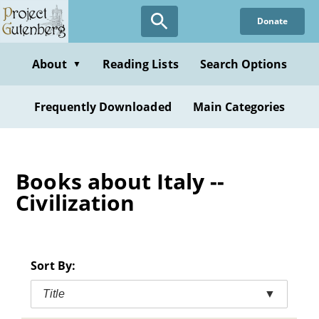
Skip
Donate
to
main
content
About
Reading Lists
Search Options
▼
Frequently Downloaded
Main Categories
Books about Italy --
Civilization
Sort By:
Title
▼