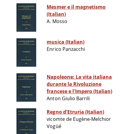
Mesmer e il magnetismo
(Italian)
A. Mosso
musica (Italian)
Enrico Panzacchi
Napoleone: La vita italiana
durante la Rivoluzione
francese e l'Impero (Italian)
Anton Giulio Barrili
Regno d'Etruria (Italian)
vicomte de Eugène-Melchior
Vogüé