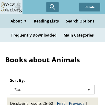
Skip
Donate
to
main
content
About
Reading Lists
Search Options
▼
Frequently Downloaded
Main Categories
Books about Animals
Sort By:
Title
▼
Displaying results 26–50
|
First
|
Previous
|