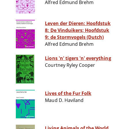
Alfred Edmund Brehm
Leven der Dieren: Hoofdstuk
8: De Vinduikers; Hoofdstuk
9: de Stormvogels (Dutch)
Alfred Edmund Brehm
Lions 'n' tigers 'n' everything
Courtney Ryley Cooper
Lives of the Fur Folk
Maud D. Haviland
Living Animals of the World,