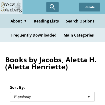
Skip
Donate
to
main
content
About
Reading Lists
Search Options
▼
Frequently Downloaded
Main Categories
Books by Jacobs, Aletta H.
(Aletta Henriette)
Sort By:
Popularity
▼