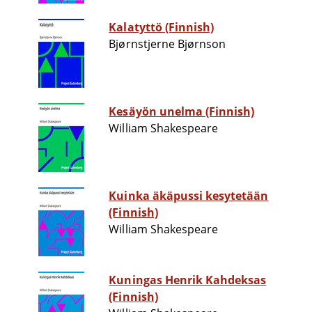
Kalatyttö (Finnish)
Bjørnstjerne Bjørnson
Kesäyön unelma (Finnish)
William Shakespeare
Kuinka äkäpussi kesytetään
(Finnish)
William Shakespeare
Kuningas Henrik Kahdeksas
(Finnish)