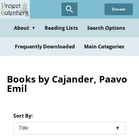
Skip
Donate
to
main
content
About
Reading Lists
Search Options
▼
Frequently Downloaded
Main Categories
Books by Cajander, Paavo
Emil
Sort By:
Title
▼