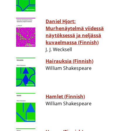
Daniel Hjort:
Murhenäytelmä viidessä
näytöksessä ja neljässä
kuvaelmassa (Finnish)
J. J. Wecksell
Hairauksia (Finnish)
William Shakespeare
Hamlet (Finnish)
William Shakespeare