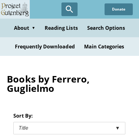
Skip
Donate
to
main
content
About
Reading Lists
Search Options
▼
Frequently Downloaded
Main Categories
Books by Ferrero,
Guglielmo
Sort By:
Title
▼