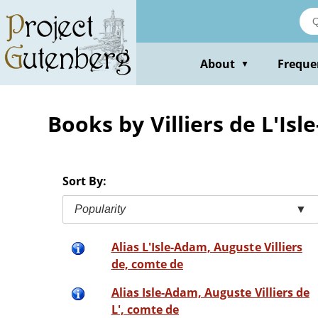
Skip
to
main
content
About
Freque
▼
Books by Villiers de L'Is
Sort By:
Popularity
▼
Alias L'Isle-Adam, Auguste Villiers
de, comte de
Alias Isle-Adam, Auguste Villiers de
L', comte de