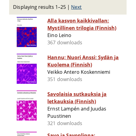
Displaying results 1–25
|
Next
Alla kasvon kaikkivallan:
Mystillinen trilogia (Finnish)
Eino Leino
367 downloads
Hannu; Nuori Anssi; Sydän ja
Kuolema (Finnish)
Veikko Antero Koskenniemi
351 downloads
Savolaisia sutkauksia ja
letkauksia (Finnish)
Ernst Lampén and Juudas
Puustinen
321 downloads
Savo ja Savonlinna: