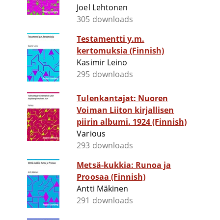
Joel Lehtonen
305 downloads
Testamentti y.m.
kertomuksia (Finnish)
Kasimir Leino
295 downloads
Tulenkantajat: Nuoren
Voiman Liiton kirjallisen
piirin albumi. 1924 (Finnish)
Various
293 downloads
Metsä-kukkia: Runoa ja
Proosaa (Finnish)
Antti Mäkinen
291 downloads