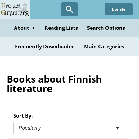
Skip
Donate
to
main
content
About
Reading Lists
Search Options
▼
Frequently Downloaded
Main Categories
Books about Finnish
literature
Sort By:
Popularity
▼