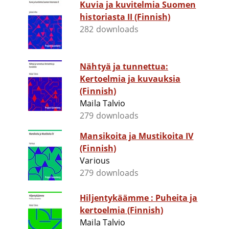
Kuvia ja kuvitelmia Suomen
historiasta II (Finnish)
282 downloads
Nähtyä ja tunnettua:
Kertoelmia ja kuvauksia
(Finnish)
Maila Talvio
279 downloads
Mansikoita ja Mustikoita IV
(Finnish)
Various
279 downloads
Hiljentykäämme : Puheita ja
kertoelmia (Finnish)
Maila Talvio