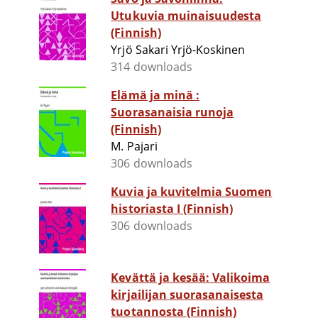
Utukuvia muinaisuudesta
(Finnish)
Yrjö Sakari Yrjö-Koskinen
314 downloads
Elämä ja minä :
Suorasanaisia runoja
(Finnish)
M. Pajari
306 downloads
Kuvia ja kuvitelmia Suomen
historiasta I (Finnish)
306 downloads
Kevättä ja kesää: Valikoima
kirjailijan suorasanaisesta
tuotannosta (Finnish)