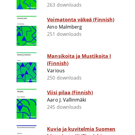
263 downloads
Voimatonta väkeä (Finnish)
Aino Malmberg
251 downloads
Mansikoita ja Mustikoita I
(Finnish)
Various
250 downloads
Viisi pilaa (Finnish)
Aaro J. Vallinmäki
245 downloads
Kuvia ja kuvitelmia Suomen