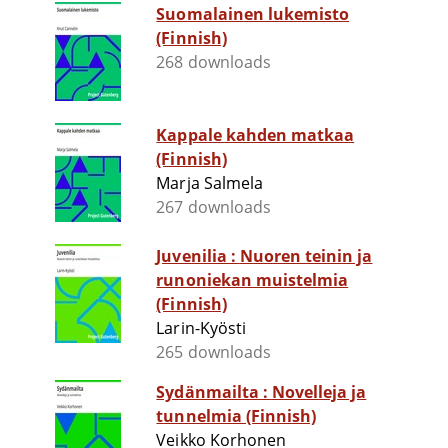
Suomalainen lukemisto
(Finnish)
268 downloads
Kappale kahden matkaa
(Finnish)
Marja Salmela
267 downloads
Juvenilia : Nuoren teinin ja
runoniekan muistelmia
(Finnish)
Larin-Kyösti
265 downloads
Sydänmailta : Novelleja ja
tunnelmia (Finnish)
Veikko Korhonen