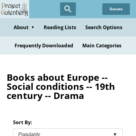
Skip
Donate
to
main
content
About
Reading Lists
Search Options
▼
Frequently Downloaded
Main Categories
Books about Europe --
Social conditions -- 19th
century -- Drama
Sort By:
Popularity
▼