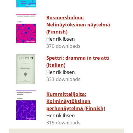
Rosmersholma:
Nelinäytöksinen näytelmä
(Finnish)
Henrik Ibsen
376 downloads
Spettri: dramma in tre atti
(Italian)
Henrik Ibsen
333 downloads
Kummittelijoita:
Kolminäytöksinen
perhenäytelmä (Finnish)
Henrik Ibsen
315 downloads