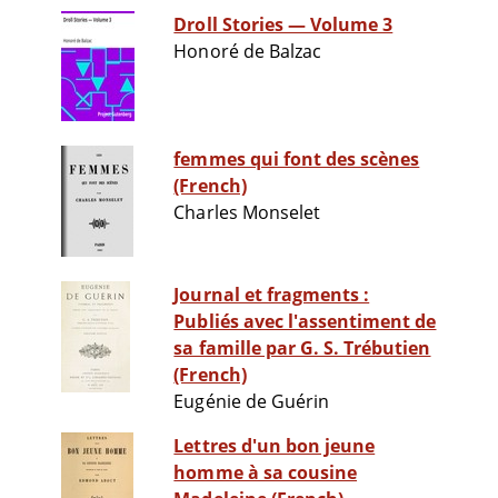
Droll Stories — Volume 3
Honoré de Balzac
femmes qui font des scènes
(French)
Charles Monselet
Journal et fragments :
Publiés avec l'assentiment de
sa famille par G. S. Trébutien
(French)
Eugénie de Guérin
Lettres d'un bon jeune
homme à sa cousine