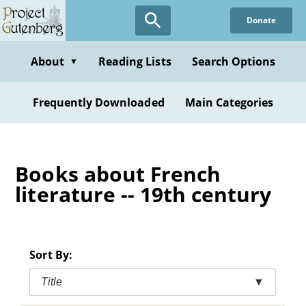
Skip
Donate
to
main
content
About
Reading Lists
Search Options
▼
Frequently Downloaded
Main Categories
Books about French
literature -- 19th century
Sort By:
Title
▼