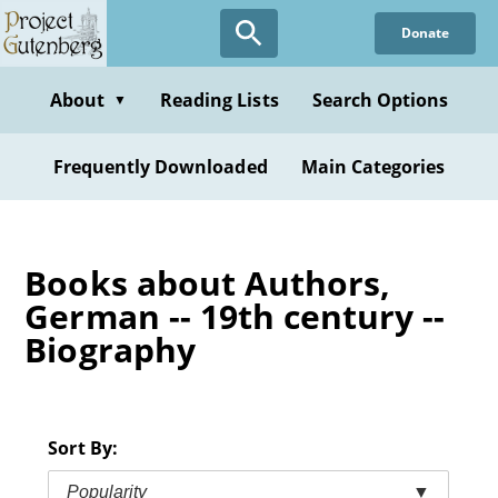
Skip
Donate
to
main
content
About
Reading Lists
Search Options
▼
Frequently Downloaded
Main Categories
Books about Authors,
German -- 19th century --
Biography
Sort By:
Popularity
▼