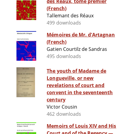
des Réaux, tome premier
(French)
Tallemant des Réaux
499 downloads
Mémoires de Mr. d'Artagnan
(French)
Gatien Courtilz de Sandras
495 downloads
The youth of Madame de
Longueville, or new
revelations of court and
convent in the seventeenth
century
Victor Cousin
462 downloads
Memoirs of Louis XIV and His
Court and of the Regency —