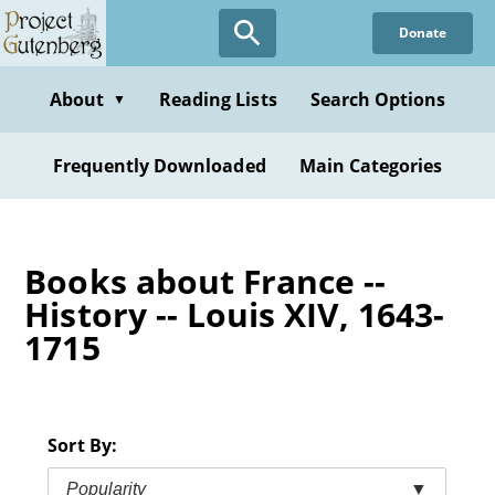
Skip
Donate
to
main
content
About
Reading Lists
Search Options
▼
Frequently Downloaded
Main Categories
Books about France --
History -- Louis XIV, 1643-
1715
Sort By:
Popularity
▼