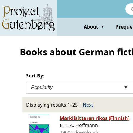
Skip
to
main
content
About
Freque
▼
Books about German fictio
Sort By:
Popularity
▼
Displaying results 1–25
|
Next
Markiisittaren rikos (Finnish)
E. T. A. Hoffmann
29004 downloads