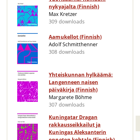
nykyajalta (Finnish)
Max Kretzer
309 downloads
Aamukellot (Finnish)
Adolf Schmitthenner
308 downloads
Yhteiskunnan hylkäämä:
Langenneen naisen
päiväkirja (Finnish)
Margarete Böhme
307 downloads
Kuningatar Dragan
rakkausseikkailut ja
Kuningas Aleksanterin
onneton kohtalo (Finnish)