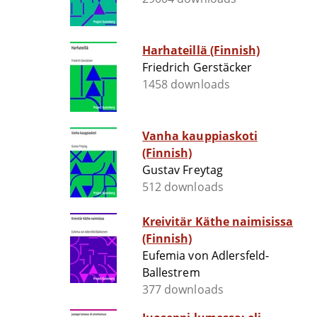
Harhateillä (Finnish)
Friedrich Gerstäcker
1458 downloads
Vanha kauppiaskoti
(Finnish)
Gustav Freytag
512 downloads
Kreivitär Käthe naimisissa
(Finnish)
Eufemia von Adlersfeld-
Ballestrem
377 downloads