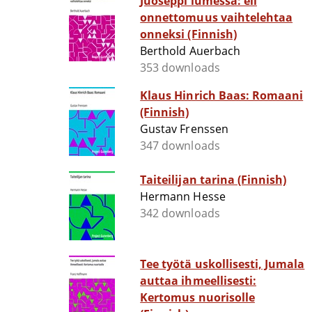
Juoseppi lumessa: eli
onnettomuus vaihtelehtaa
onneksi (Finnish)
Berthold Auerbach
353 downloads
Klaus Hinrich Baas: Romaani
(Finnish)
Gustav Frenssen
347 downloads
Taiteilijan tarina (Finnish)
Hermann Hesse
342 downloads
Tee työtä uskollisesti, Jumala
auttaa ihmeellisesti:
Kertomus nuorisolle