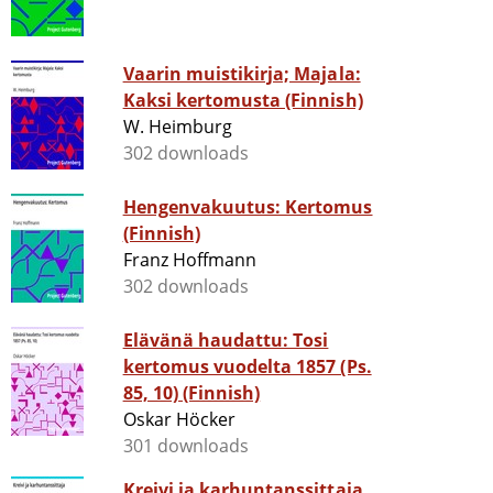
Vaarin muistikirja; Majala:
Kaksi kertomusta (Finnish)
W. Heimburg
302 downloads
Hengenvakuutus: Kertomus
(Finnish)
Franz Hoffmann
302 downloads
Elävänä haudattu: Tosi
kertomus vuodelta 1857 (Ps.
85, 10) (Finnish)
Oskar Höcker
301 downloads
Kreivi ja karhuntanssittaja