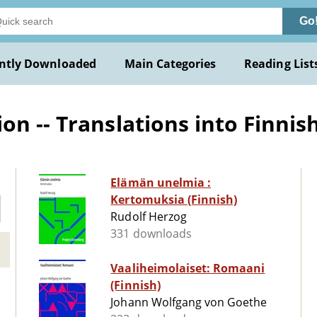
Go
ntly Downloaded
Main Categories
Reading List
n -- Translations into Finnis
Elämän unelmia :
Kertomuksia (Finnish)
Rudolf Herzog
331 downloads
Vaaliheimolaiset: Romaani
(Finnish)
Johann Wolfgang von Goethe