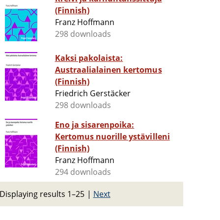
(Finnish)
Franz Hoffmann
298 downloads
Kaksi pakolaista:
Austraalialainen kertomus
(Finnish)
Friedrich Gerstäcker
298 downloads
Eno ja sisarenpoika:
Kertomus nuorille ystävilleni
(Finnish)
Franz Hoffmann
294 downloads
Displaying results 1–25
|
Next