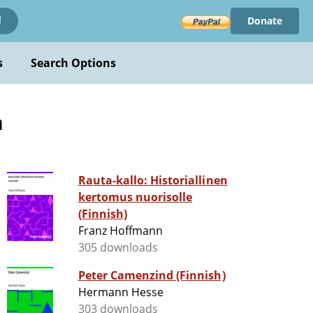
Donate
!
s
Search Options
h
Rauta-kallo: Historiallinen
kertomus nuorisolle
(Finnish)
Franz Hoffmann
305 downloads
Peter Camenzind (Finnish)
Hermann Hesse
303 downloads