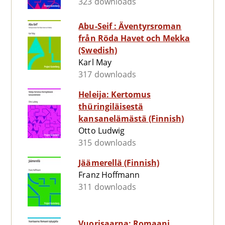
323 downloads
Abu-Seif : Äventyrsroman
från Röda Havet och Mekka
(Swedish)
Karl May
317 downloads
Heleija: Kertomus
thüringiläisestä
kansanelämästä (Finnish)
Otto Ludwig
315 downloads
Jäämerellä (Finnish)
Franz Hoffmann
311 downloads
Vuorisaarna: Romaani